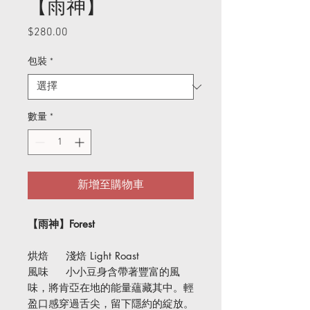
【雨神】
$280.00
價
格
包裝
*
數量
*
新增至購物車
【雨神】Forest
烘焙 淺焙 Light Roast
風味 小小豆身含帶著豐富的風
味，將肯亞在地的能量蘊藏其中。輕
盈口感穿過舌尖，留下隱約的綻放。