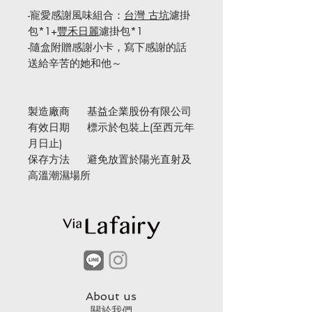
-寵愛感謝風味組合：
台灣 古坑
濾掛
包*1+
豐禾日麗
濾掛包*1
-隨盒附贈感謝小卡，寫下感謝的話
送給辛苦的她和他～
製造廠商 基益企業股份有限公司
有效日期 標示於包裝上(至西元年
月日止)
保存方法 避免放置於陽光直射及
高溫潮濕場所
About us
​關於我們