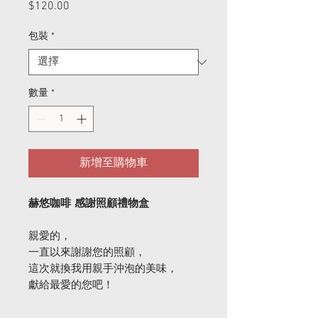
$120.00
價
格
包裝
*
數量
*
新增至購物車
赫悠咖啡 感謝照顧禮物盒
親愛的，
一直以來謝謝您的照顧，
這次就換我用親手沖泡的美味，
獻給最愛的您吧！