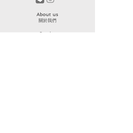
About us
​關於我們
Service
​客戶服務
Terms & Policies
​購物服務條款
Privacy Policy
​隱私權政策
Customer Rights Notice
​客戶權益須知
Enter your email
電子信箱