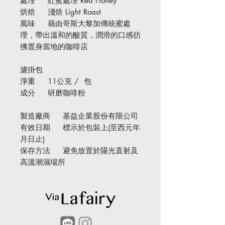
處理 紅蜜處理 Red Honey
烘焙 淺焙 Light Roast
風味 藉由哥斯大黎加傳統蜜處
理，帶出溫和的酸質，潤滑的口感彷
彿置身當地的咖啡店
濾掛包
淨重 11公克 / 包
成分 研磨咖啡粉
製造廠商 基益企業股份有限公司
有效日期 標示於包裝上(至西元年
月日止)
保存方法 避免放置於陽光直射及
高溫潮濕場所