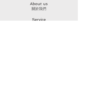
About us
​關於我們
Service
​客戶服務
Terms & Policies
​購物服務條款
Privacy Policy
​隱私權政策
Customer Rights Notice
​客戶權益須知
Enter your email
電子信箱